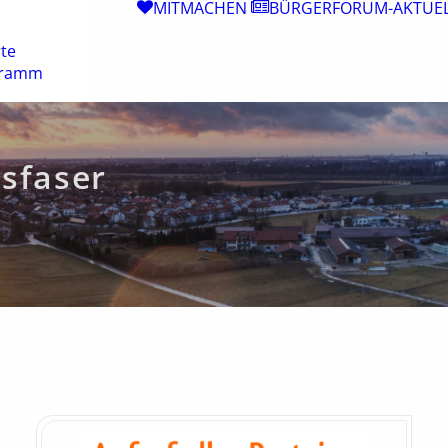
MITMACHEN
BÜRGERFORUM-AKTUE
te
gramm
sfaser